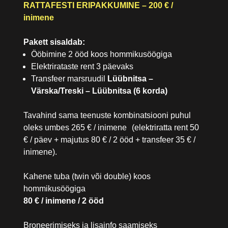
RATTAFESTI ERIPAKKUMINE – 200 € /
inimene
Pakett sisaldab:
Ööbimine 2 ööd koos hommikusöögiga
Elektrirataste rent 3 päevaks
Transfeer marsruudil
Lüübnitsa –
Värska/Treski – Lüübnitsa (6 korda)
Tavahind sama teenuste kombinatsiooni puhul
oleks umbes 265 € / inimene (elektriratta rent 50
€ / päev + majutus 80 € / 2 ööd + transfeer 35 € /
inimene).
Kahene tuba (twin või double) koos
hommikusöögiga
80 € / inimene / 2 ööd
Broneerimiseks ja lisainfo saamiseks