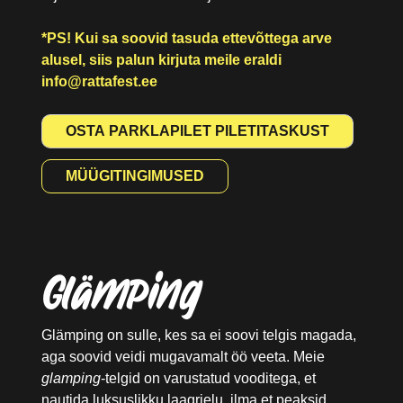
*PS! Kui sa soovid tasuda ettevõttega arve
alusel, siis palun kirjuta meile eraldi
info@rattafest.ee
OSTA PARKLAPILET PILETITASKUST
MÜÜGITINGIMUSED
Glämping
Glämping on sulle, kes sa ei soovi telgis magada,
aga soovid veidi mugavamalt öö veeta. Meie
glamping
-telgid on varustatud vooditega, et
nautida luksuslikku laagrielu, ilma et peaksid