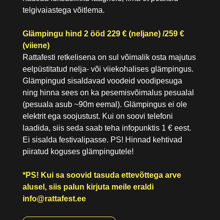
telgivaiastega võitlema.
Glämpingu hind 2 ööd 229 € (neljane) /259 €
(viiene)
Rattafesti retkelisena on sul võimalik osta majutus
eelpüstitatud nelja- või viiekohalises glämpingus.
Glämpingud sisaldavad voodeid voodipesuga
ning hinna sees on ka pesemisvõimalus pesualal
(pesuala asub ~90m eemal). Glämpingus ei ole
elektrit ega soojustust. Kui on soovi telefoni
laadida, siis seda saab teha infopunktis 1 € eest.
Ei sisalda festivalipasse. PS! Hinnad kehtivad
piiratud koguses glämpingutele!
*PS! Kui sa soovid tasuda ettevõttega arve
alusel, siis palun kirjuta meile eraldi
info@rattafest.ee