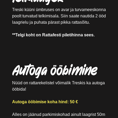
Treski küüni ümbruses on avar ja turvameeskonna
poolt turvatud telkimisala. Siin saate nautida 2 ööd
laagrielu ja puhata pärast pikka rattasõitu.
**Telgi koht on Rattafesti piletihinna sees.
Autoga ööbimine
Nüüd on rattarekelistel võimalik Treskis ka autoga
ööbida!
Autoga ööbimise koha hind: 50 €
Alles on jäänud parkimiskohad ainult laagrist 50m