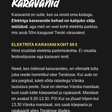
Karavanid
Karavanid on sulle, kes sa reisid oma koduga.
Elektriga karavanide kohad on kahjuks välja
müüdud
, aga meil on veel kohti elektrita parklas,
mis asub 50m kaugusel Treski väravatest.
ELEKTRITA KARAVANI KOHT 69 €
Hind sisaldab elektrita parkimiskohta. Ei sisalda
festivalipasse ega karavani renti.
Need, kes ööbivad karavanides, on võimalik tulla
juba reede hommikul otse Treskisse. Kui auto on
ära pargitud, tuleb sõita ratastega Värska
laululava poole. Seal on olemas Värska mandaat,
kust saab kätte käepaelad ja rajakaardi. Mandaat
on avatud 9.30-13.30. PS! Kui sa jõuad hiljem kui
13.30 Värska mandaati, siis saab käepaela ja
rajakaardi alles Treskisse jõudes.