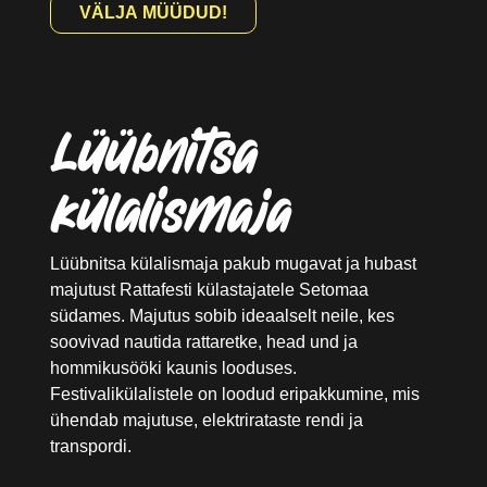
VÄLJA MÜÜDUD!
Lüübnitsa
külalismaja
Lüübnitsa külalismaja pakub mugavat ja hubast
majutust Rattafesti külastajatele Setomaa
südames. Majutus sobib ideaalselt neile, kes
soovivad nautida rattaretke, head und ja
hommikusööki kaunis looduses.
Festivalikülalistele on loodud eripakkumine, mis
ühendab majutuse, elektrirataste rendi ja
transpordi.